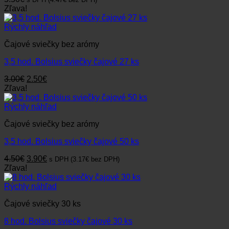
Zľava!
Rýchly náhľad
Čajové sviečky bez arómy
3,5 hod. Bolsius sviečky čajové 27 ks
Pôvodná
Aktuálna
3.00
€
2.50
€
cena
cena
Zľava!
bola:
je:
3.00€.
2.50€.
Rýchly náhľad
Čajové sviečky bez arómy
3,5 hod. Bolsius sviečky čajové 50 ks
Pôvodná
Aktuálna
4.50
€
3.90
€
s DPH (
3.17
€
bez DPH)
cena
cena
Zľava!
bola:
je:
4.50€.
3.90€.
Rýchly náhľad
Čajové sviečky 30 ks
8 hod. Bolsius sviečky čajové 30 ks