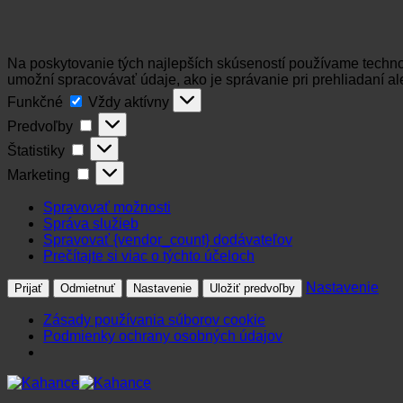
Na poskytovanie tých najlepších skúseností používame technol
umožní spracovávať údaje, ako je správanie pri prehliadaní al
Funkčné
Funkčné
Vždy aktívny
Predvoľby
Predvoľby
Štatistiky
Štatistiky
Marketing
Marketing
Spravovať možnosti
Správa služieb
Spravovať {vendor_count} dodávateľov
Prečítajte si viac o týchto účeloch
Nastavenie
Prijať
Odmietnuť
Nastavenie
Uložiť predvoľby
Zásady používania súborov cookie
Podmienky ochrany osobných údajov
Preskočiť
na