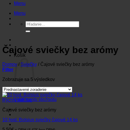
Menu
obsah
Menu
Hľadať:
Čajové sviečky bez arómy
Košík
Domov
/
Sviečky
/
Čajové sviečky bez arómy
Filter
Zobrazuje sa 5 výsledkov
Žiadne produkty v košíku.
Vrátiť sa do obchodu
Rýchly náhľad
Čajové sviečky bez arómy
10 hod. Bolsius sviečky čajové 14 ks
5.50
€
s DPH (
4.47
€
bez DPH)