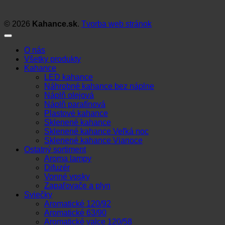
© 2026
Kahance.sk
.
Tvorba web stránok
O nás
Všetky produkty
Kahance
LED kahance
Náhrobné kahance bez náplne
Náplň olejová
Náplň parafínová
Plastové kahance
Sklenené kahance
Sklenené kahance Veľká noc
Sklenené kahance Vianoce
Ostatný sortiment
Aroma lampy
Difuzér
Vonné vosky
Zapaľovače a plyn
Sviečky
Aromatické 120/92
Aromatické 63/90
Aromatické valce 120/58