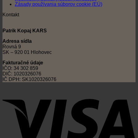
Zásady používania súborov cookie (EÚ)
Kontakt
Patrik Kopaj KARS
Adresa sídla
Rovná 9
SK – 920 01 Hlohovec
Fakturačné údaje
IČO: 34 302 859
DIČ: 1020326076
IČ DPH: SK1020326076
V