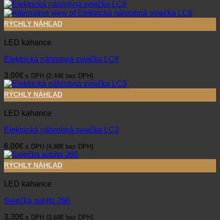
RÝCHLY NÁHĽAD
LED kahance
Elektrická náhrobná sviečka LC6
3.00
€
s DPH (
2.44
€
bez DPH)
RÝCHLY NÁHĽAD
LED kahance
Elektrická náhrobná sviečka LC3
6.00
€
s DPH (
4.88
€
bez DPH)
RÝCHLY NÁHĽAD
LED kahance
Sviečka subito 266
3.30
€
s DPH (
2.68
€
bez DPH)