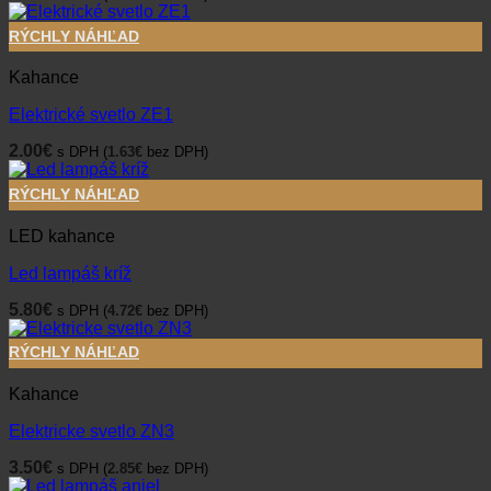
RÝCHLY NÁHĽAD
Kahance
Elektrické svetlo ZE1
2.00
€
s DPH (
1.63
€
bez DPH)
RÝCHLY NÁHĽAD
LED kahance
Led lampáš kríž
5.80
€
s DPH (
4.72
€
bez DPH)
RÝCHLY NÁHĽAD
Kahance
Elektricke svetlo ZN3
3.50
€
s DPH (
2.85
€
bez DPH)