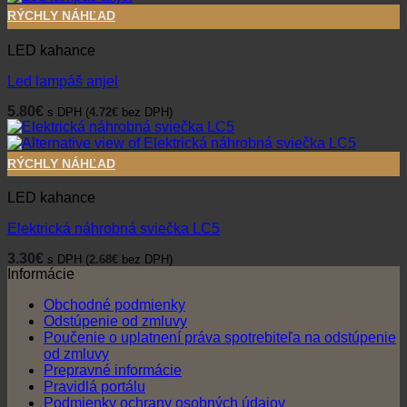
RÝCHLY NÁHĽAD
LED kahance
Led lampáš anjel
5.80
€
s DPH (
4.72
€
bez DPH)
RÝCHLY NÁHĽAD
LED kahance
Elektrická náhrobná sviečka LC5
3.30
€
s DPH (
2.68
€
bez DPH)
Informácie
Obchodné podmienky
Odstúpenie od zmluvy
Poučenie o uplatnení práva spotrebiteľa na odstúpenie
od zmluvy
Prepravné informácie
Pravidlá portálu
Podmienky ochrany osobných údajov