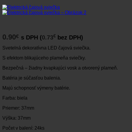
0.90
€
€
s DPH (
0.73
bez DPH)
Svetelná dekoratívna LED čajová sviečka.
S efektom blikajúceho plameňa sviečky.
Bezpečná – žiadny kvapkajúci vosk a otvorený plameň.
Batéria je súčasťou balenia.
Majú schopnosť výmeny batérie.
Farba: biela
Priemer: 37mm
Výška: 37mm
Počet v balení: 24ks