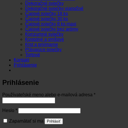
Dekoračné sviečky
Dekoračné sviečky vianočné
Čajové sviečky 18 ks
Čajové sviečky 30 ks
Čajové sviečky 8 ks maxi
Čajové sviečky bez arómy
Konzumné sviečky
Kostolné a omšové
Krst a prijímanie
Plávajúce sviečky
Tortové
Kontakt
Prihlásenie
Prihlásenie
Povinné
Používateľské meno alebo e-mailová adresa
*
Povinné
Heslo
*
Zapamätať si ma
Prihlásiť