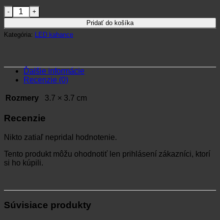
množstvo Elektrická čajová sviečka
Pridať do košíka
Kategória:
LED kahance
Ďalšie informácie
Recenzie (0)
Rozmery
3.7 × 3.7 cm
Recenzie
Nikto zatiaľ nepridal hodnotenie.
Tento produkt môžu ohodnotiť len prihlásení zákazníci, ktorí
si ho kúpili.
Súvisiace produkty