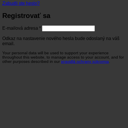
Zabudli ste heslo?
Registrovať sa
Povinné
E-mailová adresa
*
Odkaz na nastavenie nového hesla bude odoslaný na váš
email.
Your personal data will be used to support your experience
throughout this website, to manage access to your account, and for
other purposes described in our
pravidlá ochrany súkromia
.
Registrovať sa