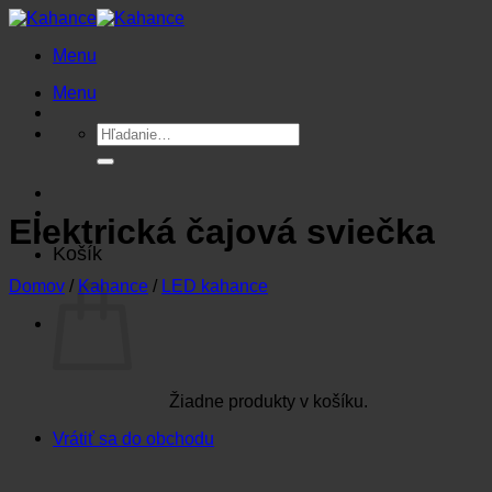
Preskočiť
na
Menu
obsah
Menu
Hľadať:
Elektrická čajová sviečka
Košík
Domov
/
Kahance
/
LED kahance
Žiadne produkty v košíku.
Vrátiť sa do obchodu