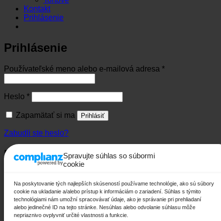
Kontakt
Prihlásenie
Prihlásenie
Povinné
Používateľské meno alebo e-mailová adresa
*
Povinné
Heslo
*
Zapamätať si ma
Prihlásiť
Zabudli ste heslo?
Registrovať sa
Spravujte súhlas so súbormi
cookie
Povinné
E-mailová adresa
*
Na poskytovanie tých najlepších skúseností používame technológie, ako sú súbory
cookie na ukladanie a/alebo prístup k informáciám o zariadení. Súhlas s týmito
Odkaz na nastavenie nového hesla bude odoslaný na váš
technológiami nám umožní spracovávať údaje, ako je správanie pri prehliadaní
email.
alebo jedinečné ID na tejto stránke. Nesúhlas alebo odvolanie súhlasu môže
nepriaznivo ovplyvniť určité vlastnosti a funkcie.
Your personal data will be used to support your experience