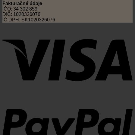
Fakturačné údaje
IČO: 34 302 859
DIČ: 1020326076
IČ DPH: SK1020326076
V
P