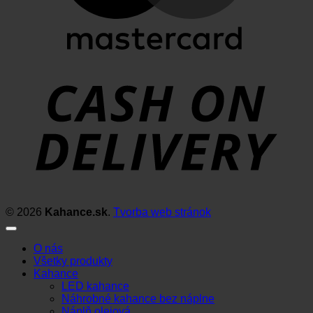
D
© 2026
Kahance.sk
.
Tvorba web stránok
O nás
Všetky produkty
Kahance
LED kahance
Náhrobné kahance bez náplne
Náplň olejová