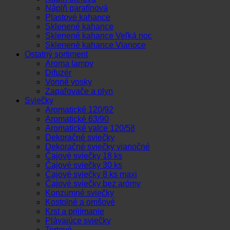
Náplň parafínová
Plastové kahance
Sklenené kahance
Sklenené kahance Veľká noc
Sklenené kahance Vianoce
Ostatný sortiment
Aroma lampy
Difuzér
Vonné vosky
Zapaľovače a plyn
Sviečky
Aromatické 120/92
Aromatické 63/90
Aromatické valce 120/58
Dekoračné sviečky
Dekoračné sviečky vianočné
Čajové sviečky 18 ks
Čajové sviečky 30 ks
Čajové sviečky 8 ks maxi
Čajové sviečky bez arómy
Konzumné sviečky
Kostolné a omšové
Krst a prijímanie
Plávajúce sviečky
Tortové