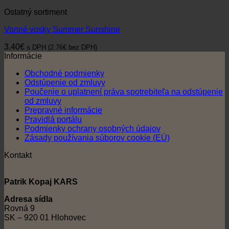
Ostatný sortiment
Vonné vosky Summer Sunshine
3.40
€
s DPH (
2.76
€
bez DPH)
Informácie
Obchodné podmienky
Odstúpenie od zmluvy
Poučenie o uplatnení práva spotrebiteľa na odstúpenie
od zmluvy
Prepravné informácie
Pravidlá portálu
Podmienky ochrany osobných údajov
Zásady používania súborov cookie (EÚ)
Kontakt
Patrik Kopaj KARS
Adresa sídla
Rovná 9
SK – 920 01 Hlohovec